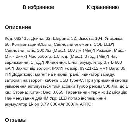
В избранное
К сравнению
Описание
Код: 082435; Длина: 32; Ширина: 32; Высота: 104; Упаковка:
50; КомментарийСбыта: Світловий елемент: СОВ LED¶
Світловий потік: 300 Лм (Макс), 100 Лм (Мін)¶ Режими: Макс -
Мін - Вимк¶ Час роботи: 1,5 год. (Макс), 3 год. (Мін)¶ Час
заряджання: 1 год.¶ Живлення: Li-ion акумулятор 3,7 В 600
мАг¶ Захист від вологи: IPX4¶ Розмір: 89х21х12 мм¶ Вага: 35
г¶¶ Додатково: магніт на нижній грані, індикатор заряду,
затискач на звороті, кабель USB Type-C. При утриманні кнопки
увімкнення активується тимчасовий Турбо режим 500 Лм, до 1
хв.; Страна: Китай; Вес: 0.055; Гарантійний термін: 12 місяців;
Найменування для ІМ Укр: LED ліхтар інспекційний
акумулятор Li-ion 3.7V 600мАг 300Лм APRO;
Отзывы