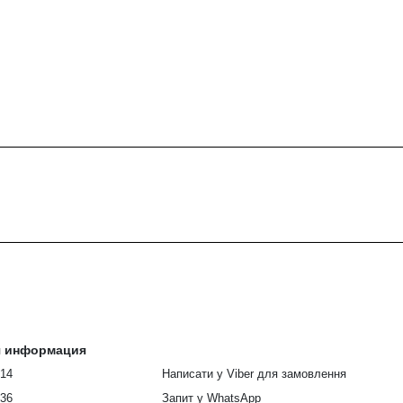
я информация
914
Написати у Viber для замовлення
336
Запит у WhatsApp