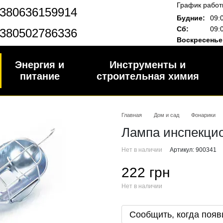
График работ
380636159914
Будние:
09:
Сб:
09:
380502786336
Воскресенье
Энергия и
Инструменты и
питание
строительная химия
Главная
Дом и сад
Фонарики
Лампа инспекци
Нет в наличии
Артикул: 900341
222 грн
Нет в наличии
Сообщить, когда появ