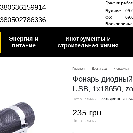
График работ
380636159914
Будние:
09:
Сб:
09:
380502786336
Воскресенье
Энергия и
Инструменты и
питание
строительная химия
Главная
Дом и сад
Фонарики
Фонарь диодный 
USB, 1x18650, z
Нет в наличии
Артикул: BL-736A/
235 грн
Нет в наличии