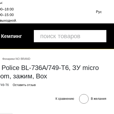
ы:
00–18:00
Рус
00–15:00
выходной.
Кемпинг
Фонарики NO BRAND
Police BL-736A/749-T6, ЗУ micro
oom, зажим, Box
749-T6
Оставить отзыв
К сравнению
В желания