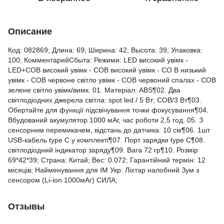
Описание
Код: 082869; Длина: 69; Ширина: 42; Высота: 39; Упаковка:
100; КомментарийСбыта: Режими: LED високий увімк -
LED+COB високий увімк - COB високий увімк - CO B низький
увімк - COB червоне світло увімк - COB червоний спалах - COB
зелене світло увімк/вимк. 01. Матеріал: ABS¶02. Два
світлодіодних джерела світла: spot led / 5 Вт; COB/3 Вт¶03.
Обертайте для функції підсвічування точки фокусування¶04.
Вбудований акумулятор 1000 мАг, час роботи 2,5 год. 05. З
сенсорним перемикачем, відстань до датчика: 10 см¶06. 1шт
USB-кабель type C у комплекті¶07. Порт зарядки type C¶08.
світлодіодний індикатор заряду¶09. Вага 72 гр¶10. Розмір
69*42*39; Страна: Китай; Вес: 0.072; Гарантійний термін: 12
місяців; Найменування для ІМ Укр: Ліхтар налобний Зум з
сенсором (Li-ion 1000мАг) СИЛА;
Отзывы