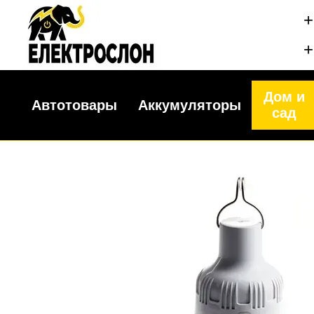
Перейти к основному контенту
+
+
Дом и
Автотовары
Аккумуляторы
сад