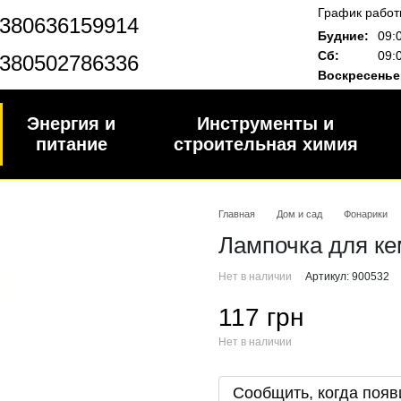
График работ
380636159914
Будние:
09:
Сб:
09:
380502786336
Воскресенье
Энергия и
Инструменты и
питание
строительная химия
Главная
Дом и сад
Фонарики
Лампочка для ке
Нет в наличии
Артикул: 900532
117 грн
Нет в наличии
Сообщить, когда появ