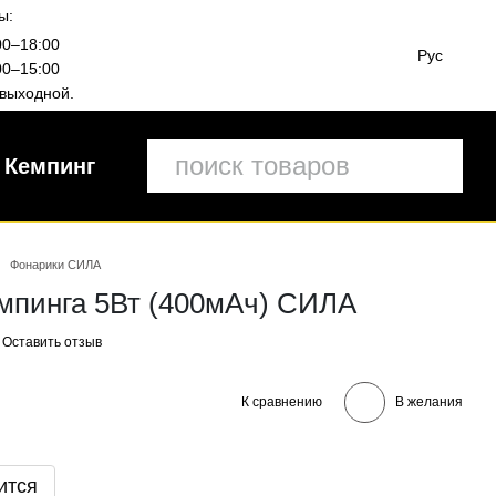
ы:
00–18:00
Рус
00–15:00
выходной.
Кемпинг
Фонарики СИЛА
мпинга 5Вт (400мАч) СИЛА
Оставить отзыв
К сравнению
В желания
ится