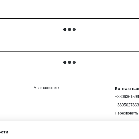
Мы в соцсетях
Контактна
+380636159
+380502786
Перезвонить
ости