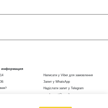
я информация
914
Написати у Viber для замовлення
336
Запит у WhatsApp
Надіслати запит у Telegram
 вам?
euroleopart@gmail.com
г. Харьков, улица Кузнецкая, 85