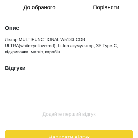
До обраного
Порівняти
Опис
Ліхтар MULTIFUNCTIONAL W5133-COB
ULTRA(white+yellow+red), Li-Ion акумулятор, ЗУ Type-C,
відкривачка, магніт, карабін
Відгуки
Додайте перший відгук
Написати відгук