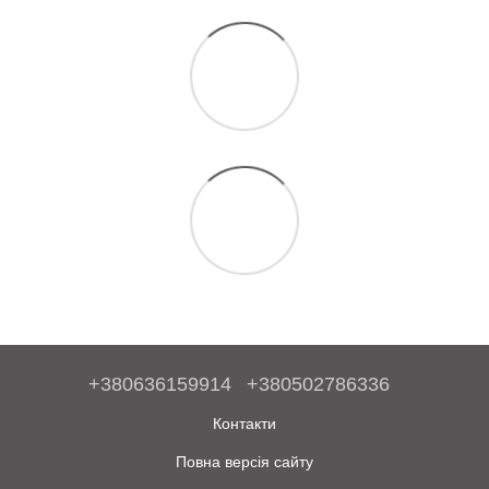
+380636159914
+380502786336
Контакти
Повна версія сайту