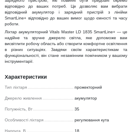
зарядного пристрою, які повинні бути придбані окремо
відповідно до ваших потреб. Це дозволяє вам вибрати
відповідний акумулятор і зарядний пристрій з лінійки
SmartLine+ відповідно до ваших вимог щодо ємності та часу
роботи.
Ліхтар акумуляторний Vitals Master LD 1835 SmartLine+ — це
надійне та зручне джерело світла, яке допоможе вам
висвітлити робочу область або створити комфортне освітлення
в різних ситуаціях. Завдяки своїм характеристикам та
функціональності, він стане незамінним помічником у вашому
інструментарії.
Характеристики
Тип ліхтаря
прожекторний
Джерело живлення
акумулятор
Потужність, Вт
35
Особливості ліхтаря
регулювання кута
Напруга, В
18