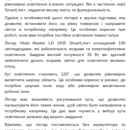
рівномірне освітлення в різних ситуаціях. Він є частиною серії
SmartLine+, надаючи високу якість та функціональність.
Однією з особливостей цього ліхтаря є зручна підставка, яка
дозволяє встановити його на рівну поверхню і направити
світло в потрібному напрямку. Це особливо корисно при
роботі, коли вам потрібне постійне освітлення певної галузі.
Ліхтар Vitals Master LD 1835 SmartLine+ оснащений 100
світлодіодами, які забезпечують яскраве та енергоефективне
освітлення. Завдяки високій потужності 35 Вт, він здатний
забезпечити досить яскраве світло для освітлення великих
площ.
Кут освітлення становить 120°, що дозволяє рівномірно
висвітлити широку область. Це особливо корисно в умовах, де
потрібне широке поле зору або рівномірне висвітлення
робочої зони.
Ліхтар має можливість регулювання кута, що дозволяє
налаштувати його таким чином, щоб світло було направлене в
потрібному напрямку. Це дає вам гнучкість у виборі кута
освітлення залежно від вашого завдання.
Важливо, що ліхтар поставляється без акумулятора та