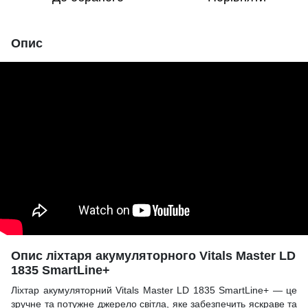
Опис
Опис ліхтаря акумуляторного Vitals Master LD
1835 SmartLine+
Ліхтар акумуляторний Vitals Master LD 1835 SmartLine+ — це
зручне та потужне джерело світла, яке забезпечить яскраве та